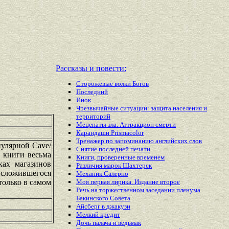
Рассказы и повести:
Сторожевые волки Богов
Последний
Инок
Чрезвычайные ситуации: защита населения и
территорий
Меценаты зла. Аттракцион смерти
Карандаши Prismacolor
Тренажер по запоминанию английских слов
пулярной Cave/
Снятие последней печати
е книги весьма
Книги, проверенные временем
ках магазинов
Различия марок Шахтерск
у сложившегося
Механик Салерно
только в самом
Моя первая лирика. Издание второе
Речь на торжественном заседании пленума
Бакинского Совета
Айсберг в джакузи
Мелкий кредит
Дочь палача и ведьмак