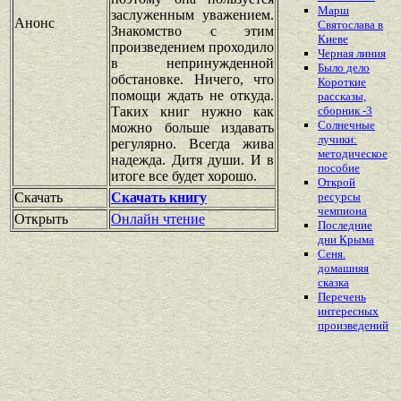
Марш
заслуженным уважением.
Анонс
Святослава в
Знакомство с этим
Киеве
произведением проходило
Черная линия
в непринужденной
Было дело
обстановке. Ничего, что
Короткие
помощи ждать не откуда.
рассказы,
Таких книг нужно как
сборник -3
Солнечные
можно больше издавать
лучики:
регулярно. Всегда жива
методическое
надежда. Дитя души. И в
пособие
итоге все будет хорошо.
Открой
Скачать
Скачать книгу
ресурсы
чемпиона
Открыть
Онлайн чтение
Последние
дни Крыма
Сеня.
домашняя
сказка
Перечень
интересных
произведений