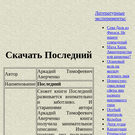
Литературные
эксперименты:
Сева Даль из
Фигася. Не
ищите
совпадений
Мата Хари.
Авантюристка
Скачать Последний
или шпионка?
Осиновый
колъ на
Аркадий Тимофеевич
могилу
Автор
зеленаго змiя
Аверченко
Ценностно-
Наименование
Последний
смысловая
сфера лиц
Сюжет книги Последний
разного
развивается внимательно
виктимного
и заботливо. И
типа
стараниями автора
Особый
Аркадий Тимофеевич
контроль
Аверченко книга
Колобок
получила занимательное
Дитя души
описание. Именно
Карандаши
Prismacolor
поэтому она пользуется