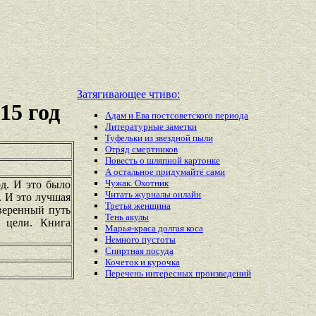
Затягивающее чтиво:
15 год
Адам и Ева постсоветского периода
Литературные заметки
Туфельки из звездной пыли
Отряд смертников
Повесть о шляпной картонке
А остальное придумайте сами
Чужак. Охотник
од. И это было
Читать журналы онлайн
. И это лучшая
Третья женщина
оверенный путь
Тень акулы
 цели. Книга
Марья-краса долгая коса
Немного пустоты
Спиртная посуда
Кочеток и курочка
Перечень
интересных
произведений