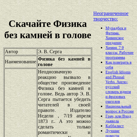
Неограниченное
творчество:
Скачайте Физика
Мурадбек и
без камней в голове
Фатима.
Хивинское
предание
Химия. 7 9
Автор
Э. В. Серга
классы. Рабочие
программы
Физика без камней в
Наименование
Как поверить в
голове
себя
Неоднозначную
English Idioms
реакцию вызвало в
and Phrasal
Verbs. Англо-
обществе произведение
русский
Физика без камней в
словарь идиом
голове. Ведь автор Э. В.
и фразовых
Серга пытается убедить
глаголов
читателей в своей
Национальный
правоте. Издателю
вопрос в России
Недели , 7/19 апреля
Грач, или Вход
1873 г.. А это можно
дьявола
Каббалист
сделать только
Лучшие
романтически и
повести