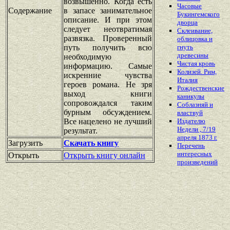
возвышенно. Когда есть
Часовые
Содержание
в запасе занимательное
Букингемского
описание. И при этом
дворца
следует неотвратимая
Склеивание,
развязка. Проверенный
облицовка и
путь получить всю
гнуть
древесины
необходимую
Чистая кровь
информацию. Самые
Колизей. Рим,
искренние чувства
Италия
героев романа. Не зря
Рождественские
выход книги
каникулы
сопровождался таким
Соблазняй и
бурным обсуждением.
властвуй
Все нацелено не лучший
Издателю
Недели , 7/19
результат.
апреля 1873 г.
Загрузить
Скачать книгу
Перечень
интересных
Открыть
Открыть книгу онлайн
произведений