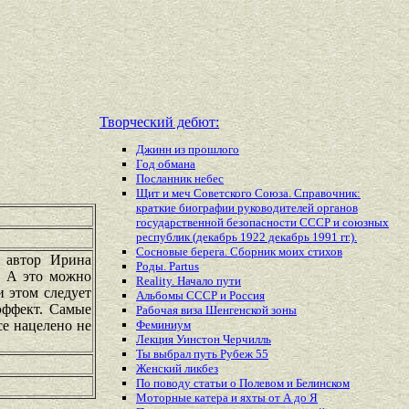
Творческий дебют:
Джинн из прошлого
Год обмана
Посланник небес
Щит и меч Советского Союза. Справочник:
краткие биографии руководителей органов
государственной безопасности СССР и союзных
республик (декабрь 1922 декабрь 1991 гг.).
Сосновые берега. Сборник моих стихов
ь автор Ирина
Роды. Partus
. А это можно
Reality. Начало пути
и этом следует
Альбомы СССР и Россия
эффект. Самые
Рабочая виза Шенгенской зоны
се нацелено не
Феминиум
Лекция Уинстон Черчилль
Ты выбрал путь Рубеж 55
Женский ликбез
По поводу статьи о Полевом и Белинском
Моторные катера и яхты от А до Я