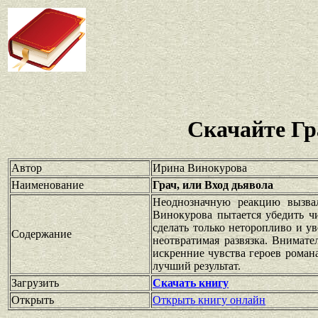
Скачайте Гр
Автор
Ирина Винокурова
Наименование
Грач, или Вход дьявола
Неоднозначную реакцию вызвал
Винокурова пытается убедить ч
сделать только неторопливо и ув
Содержание
неотвратимая развязка. Внимат
искренние чувства героев романа
лучший результат.
Загрузить
Скачать книгу
Открыть
Открыть книгу онлайн