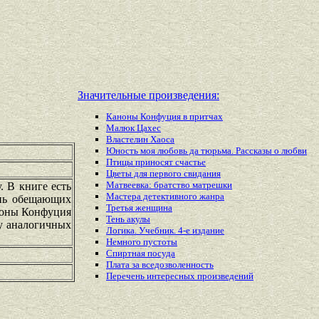
Значительные произведения:
Каноны Конфуция в притчах
Малюк Цахес
Властелин Хаоса
Юность моя любовь да тюрьма. Рассказы о любви
Птицы приносят счастье
Цветы для первого свидания
Матвеевка: братство матрешки
. В книге есть
Мастера детективного жанра
ень обещающих
Третья женщина
аноны Конфуция
Тень акулы
ду аналогичных
Логика. Учебник. 4-е издание
Немного пустоты
Спиртная посуда
Плата за вседозволенность
Перечень
интересных
произведений