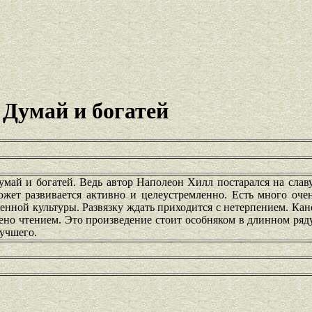
 Думай и богатей
май и богатей. Ведь автор Наполеон Хилл постарался на славу
жет развивается активно и целеустремленно. Есть много оч
менной культуры. Развязку ждать приходится с нетерпением. К
ено чтением. Это произведение стоит особняком в длинном ря
лучшего.