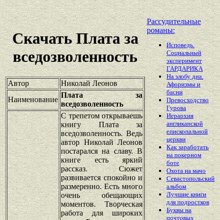
Рассудительные
романы:
Скачать Плата за
Исповедь.
вседозволенность
Социальный
эксперимент
ГАРДАРИКА
На злобу дна.
Автор
Николай Леонов
Афоризмы и
басни
Плата за
Наименование
Превосходство
вседозволенность
Гурова
С трепетом открываешь
Иерархия
англиканской
книгу Плата за
епископальной
вседозволенность. Ведь
церкви
автор Николай Леонов
Как заработать
постарался на славу. В
на покерном
книге есть яркий
боте
рассказ. Сюжет
Охота на мачо
развивается спокойно и
Севастопольский
размеренно. Есть много
альбом
Лучшие книги
очень обещающих
для подростков
моментов. Творческая
Буквы на
работа для широких
почтовых