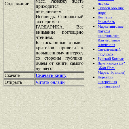
масс. Развязку ждать
Содержание
марках
приходится с
Спроси обо мне
нетерпением.
море
Исповедь. Социальный
Петруша
эксперимент
Рокамболь
Маркетинговые
ГАРДАРИКА. Все
фокусы
внимание поглощено
криптовалют.
чтением.
Или что такое
Благосклонные отзывы
Альткоины
критиков привели к
Светлячковый
повышенному интересу
сундучок
со стороны публики.
Русский Компас
Ждем от книги самого
Друг народа Да?
(Жан-Поль
лучшего.
Марат, Франция)
Скачать
Скачать книгу
Перечень
интересных
Открыть
Читать онлайн
произведений