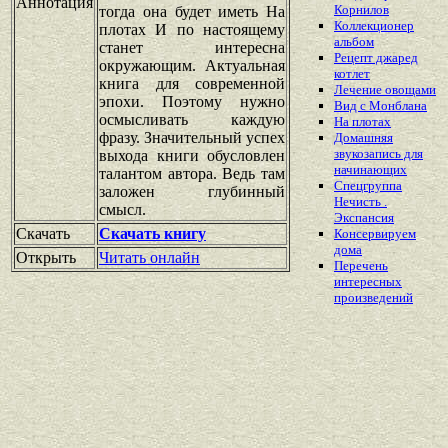
Аннотация
Корнилов
тогда она будет иметь На
Коллекционер
плотах И по настоящему
альбом
станет интересна
Рецепт джаред
окружающим. Актуальная
котлет
книга для современной
Лечение овощами
эпохи. Поэтому нужно
Вид с Монблана
осмысливать каждую
На плотах
фразу. Значительный успех
Домашняя
звукозапись для
выхода книги обусловлен
начинающих
талантом автора. Ведь там
Спецгруппа
заложен глубинный
Нечисть .
смысл.
Экспансия
Скачать
Скачать книгу
Консервируем
дома
Открыть
Читать онлайн
Перечень
интересных
произведений