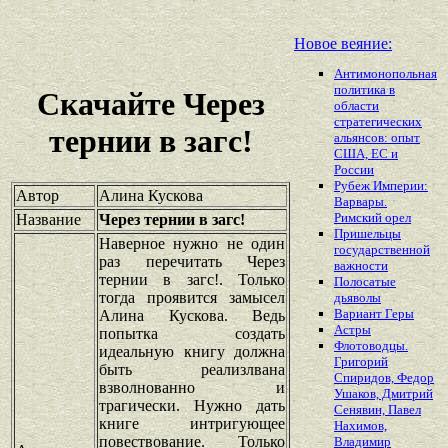
Новое веяние:
Антимонопольная
политика в
Скачайте Через
области
стратегических
тернии в загс!
альянсов: опыт
США, ЕС и
России
Рубеж Империи:
Автор
Алина Кускова
Варвары.
Римский орел
Название
Через тернии в загс!
Пришельцы
Наверное нужно не один
государственной
раз перечитать Через
важности
тернии в загс!. Только
Полосатые
тогда проявится замысел
дьяволы
Вариант Геры
Алина Кускова. Ведь
Астры
попытка создать
Флотоводцы.
идеальную книгу должна
Григорий
быть реализлвана
Спиридов, Федор
взволнованно и
Ушаков, Дмитрий
трагически. Нужно дать
Сенявин, Павел
книге интригующее
Нахимов,
повествование. Только
Владимир