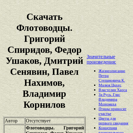
Скачать
Флотоводцы.
Григорий
Спиридов, Федор
Значительные
Ушаков, Дмитрий
произведения:
Сенявин, Павел
Жизнеописание
Петра
Нахимов,
Степановича К.
Малюк Цахес
Властелин Хаоса
Владимир
За Русь. Глас
Владимира
Корнилов
Мономаха
Птицы приносят
счастье
Цветы для
Автор
Отсутствует
первого свидания
Флотоводцы. Григорий
Концепция
рационального