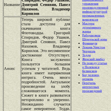
Спиридов, Федор Ушаков,
управления
Название
Дмитрий Сенявин, Павел
производственной
Нахимов, Владимир
инфраструктурой
Корнилов
промышленных
Теперь широкой публике
комплексов
Мастера
стала доступна для
детективного
скачивания книга
жанра
Флотоводцы. Григорий
Рабочая виза
Спиридов, Федор Ушаков,
Шенгенской зоны
Дмитрий Сенявин, Павел
Феминиум
Нахимов, Владимир
Лекция Уинстон
Корнилов. Это несомненное
Черчилль
достижение Отсутствует.
Тедди
Женский ликбез
Книга заслуженно
По поводу статьи
пользуется большим
о Полевом и
Анонс
успехом у читателей. Ведь
Белинском
книга имеет напряженная
Бог, человек,
интрига. Очень много
церковь
подробностей. Актуальное
Перечень
произведение на злобу
интересных
сложившегося момента.
произведений
Сюжет в книге развиватеся
неторопливо и уверенно.
Неожиданно случается
самое невероятное. Тедди.