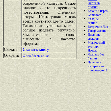
журналы
современной культуры. Самое
онлайн
главное - это искренность
Ключи к играм
повествования. Огненный
Gameboss
шторм. Неотступная мысль
Зв здный
всегда крутиттся где-то рядом.
герцог
Таких книг нужно как можно
Встречи с Лиз
больше издавать регулярно.
Товар месяца
Замечательные слова
Дневник
свекрови
вынесены в качестве
Магический
афоризма.
турнир.
Скачать
Скачать книгу
Начало
Человек без
Открыть
Онлайн чтение
башни
Перечень
интересных
произведений