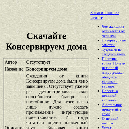
Затягивающее
чтиво:
Чем женщина
отличается от
Скачайте
человека
Литературные
Консервируем дома
заметки
Туфельки из
звездной пыли
Политика
Автор
Отсутствует
воина. Почему
истинный
Название
Консервируем дома
лидер должен
Ожидания от книги
обладать
Консервируем дома были явно
харизмой
завышены. Отсутствует уже не
варвара
Повесть о
раз демонстрировал свои
шляпной
способности быстро и
картонке
настойчиво. Для этого всего
А остальное
лишь нужно создать
придумайте
произведение интригующее
сами
повествование. И тогда
Огненный
читатели оценят вложенный
шторм
Описание
труд. Знаковая книга
Читать