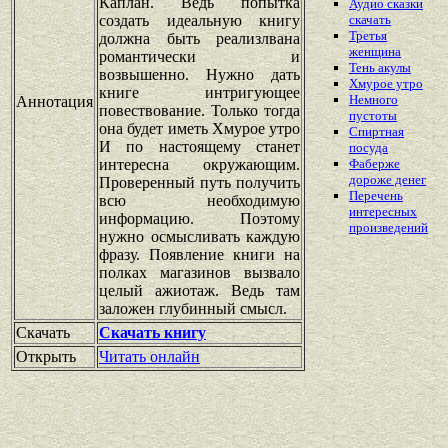
Каплан. Ведь попытка
Аудио сказки
создать идеальную книгу
скачать
Третья
должна быть реализлвана
женщина
романтически и
Тень акулы
возвышенно. Нужно дать
Хмурое утро
книге интригующее
Немного
Аннотация
повествование. Только тогда
пустоты
она будет иметь Хмурое утро
Спиртная
И по настоящему станет
посуда
интересна окружающим.
Фаберже
дороже денег
Проверенный путь получить
Перечень
всю необходимую
интересных
информацию. Поэтому
произведений
нужно осмысливать каждую
фразу. Появление книги на
полках магазинов вызвало
целый ажиотаж. Ведь там
заложен глубинный смысл.
Скачать
Скачать книгу
Открыть
Читать онлайн