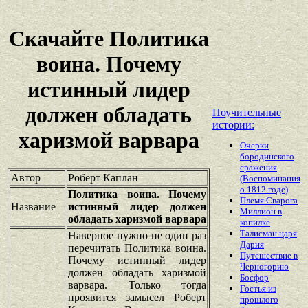
Скачайте Политика
воина. Почему
истинный лидер
должен обладать
Поучительные
истории:
харизмой варвара
Очерки
бородинского
сражения
Автор
Роберт Каплан
(Воспоминания
о 1812 годе)
Политика воина. Почему
Племя Сварога
Название
истинный лидер должен
Миллион в
обладать харизмой варвара
копилке
Талисман царя
Наверное нужно не один раз
Дария
перечитать Политика воина.
Путешествие в
Почему истинный лидер
Черногорию
должен обладать харизмой
Босфор
варвара. Только тогда
Гостья из
проявится замысел Роберт
прошлого