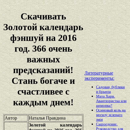
Скачивать
Золотой календарь
фэншуй на 2016
год. 366 очень
важных
предсказаний!
Литературные
Стань богаче и
эксперименты:
Садовая, бублики
счастливее с
и брынза
Мата Хари.
каждым днем!
Авантюристка или
шпионка?
Осиновый колъ на
могилу зеленаго
Автор
Наталья Правдина
змiя
Сыроедение.
Золотой календарь
Руководство для