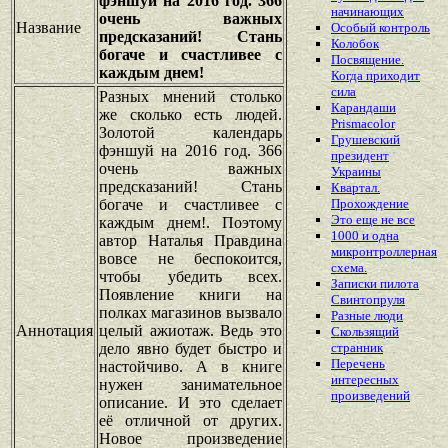
фэншуй на 2016 год. 366
начинающих
очень важных
Название
Особый контроль
предсказаний! Стань
Колобок
богаче и счастливее с
Посвящение.
каждым днем!
Когда приходит
сила
Разных мнений столько
Карандаши
же сколько есть людей.
Prismacolor
Золотой календарь
Грушевский
фэншуй на 2016 год. 366
президент
очень важных
Украины
предсказаний! Стань
Квартал.
богаче и счастливее с
Прохождение
Это еще не все
каждым днем!. Поэтому
1000 и одна
автор Наталья Правдина
микронтроллерная
вовсе не беспокоится,
схема.
чтобы убедить всех.
Записки пилота
Появление книги на
Свинтопруля
полках магазинов вызвало
Разные люди
Аннотация
целый ажиотаж. Ведь это
Скользящий
дело явно будет быстро и
странник
Перечень
настойчиво. А в книге
интересных
нужен занимательное
произведений
описание. И это сделает
её отличной от других.
Новое произведение