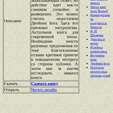
захватывающий сюжет, но
книгах
действие идет как-то
Автор книг
слишком спокойно и
Jesse Russell
размеренно. Это можно
Командирами
считать недостатком
не
Описание
Двойник Бога. Здесь все
рождаются.
Повесть
признаки натурализма.
Ф. И.
Актуальная книга для
Шаляпин
современной эпохи.
Девочка и
Необходимо внести
ветер
разумные предложения по
И небеса
теме Благосклонные
разверзлись
отзывы критиков привели
Ведьмина
к повышенному интересу
река
Двойник Бога
со стороны публики. А
Перечень
затем шаг за шагом
интересных
исследовать замысел
произведений
книги.
Скачать
Скачать книгу
Открыть
Читать онлайн