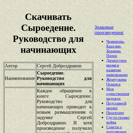
Скачивать
Сыроедение.
Знаковые
произведения:
Руководство для
Чемпионы.
Карелин.
начинающих
Хоркина.
Попов
Личностное
время и
Автор
Сергей Доброздравин
развитие
Сыроедение.
цивилизации
Наименование
Руководство для
Жемчужина
начинающих
Осириса
Моя
Каждое обращение к
единственная
книге Сыроедение.
надежда
Руководство для
Подставной
начинающих приводит к
киллер
новым размышлениям о
Проектант
задумке Сергей
Где-то гремит
война
Доброздравин. И хотя
Советы о
произведение получило
популярных