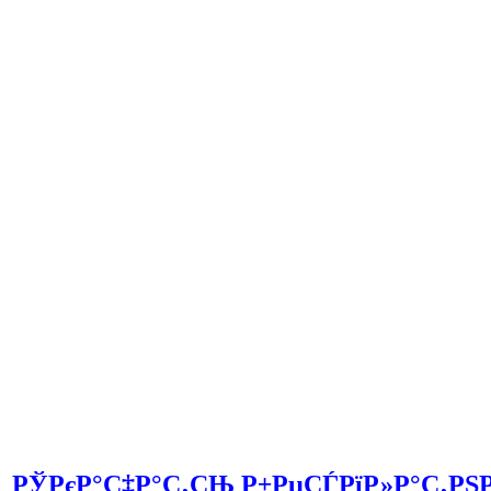
РЎРєР°С‡Р°С‚СЊ Р±РµСЃРїР»Р°С‚РЅ