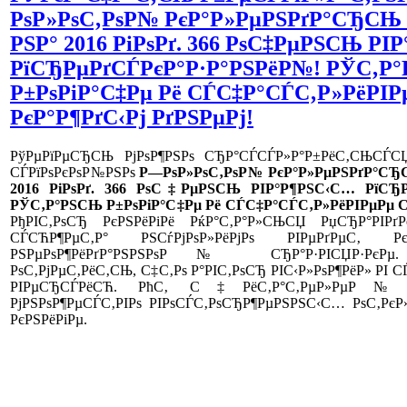
РѕР»РѕС‚РѕР№ РєР°Р»РµРЅРґР°СЂС
РЅР° 2016 РіРѕРґ. 366 РѕС‡РµРЅСЊ Р
РїСЂРµРґСЃРєР°Р·Р°РЅРёР№! РЎС‚Р
Р±РѕРіР°С‡Рµ Рё СЃС‡Р°СЃС‚Р»РёРІР
РєР°Р¶РґС‹Рј РґРЅРµРј!
РўРµРїРµСЂСЊ РјРѕР¶РЅРѕ СЂР°СЃСЃР»Р°Р±РёС‚СЊСЃС
СЃРїРѕРєРѕР№РЅРѕ
Р—РѕР»РѕС‚РѕР№ РєР°Р»РµРЅРґР°С
2016 РіРѕРґ. 366 РѕС‡РµРЅСЊ РІР°Р¶РЅС‹С… РїСЂ
РЎС‚Р°РЅСЊ Р±РѕРіР°С‡Рµ Рё СЃС‡Р°СЃС‚Р»РёРІРµРµ СЃ
РђРІС‚РѕСЂ РєРЅРёРіРё РќР°С‚Р°Р»СЊСЏ РџСЂР°РІРґРё
СЃСЋР¶РµС‚Р° РЅСѓРјРѕР»РёРјРѕ РІРµРґР
РЅРµРѕР¶РёРґР°РЅРЅРѕР№ СЂР°Р·РІСЏР·РєРµ. Р
РѕС‚РјРµС‚РёС‚СЊ, С‡С‚Рѕ Р°РІС‚РѕСЂ РІС‹Р»РѕР¶РёР» РІ
РІРµСЂСЃРёСЋ. РћС‚ С‡РёС‚Р°С‚РµР»РµР№ РїР
РјРЅРѕР¶РµСЃС‚РІРѕ РІРѕСЃС‚РѕСЂР¶РµРЅРЅС‹С… РѕС‚РєР
РєРЅРёРіРµ.