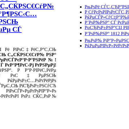
Њ С„СЌРЅС€СѓР№
РњРѕРё СЃС‚СЂР°РЅР
Р СѓРєРѕРІРѕРґСЃС‚
ІР°Р¶РЅС‹С…
РќРµСЃР»СѓС‡Р°Р№Р
°РЅСЊ
Р’РѕР№РЅР° СЃ РєРµ
РџСЂРѕР±РЅР°СЏ Р
µРµ СЃ
Р’РѕР№РЅР° 1812 РіР
РњРѕР№ РјР°Р»РµРЅ
РќРµРµРІРєР»РёРґРѕР
Џ Рё РїРѕС‡РёС‚Р°С‚СЊ
ЂСЊ С„СЌРЅС€СѓР№ РЅР°
РµРґСЃРєР°Р·Р°РЅРёР№!
 РєР°Р¶РґС‹Рј РґРЅРµРј!
РЅР°. Р Р°Р·РІРёС‚РёРµ
µС‚ Рє РѕС‡РµРЅСЊ
ќРµРѕР±С…РѕРґРёРјРѕ
 СЃРµС‚СЊ РїСЂРѕР±РЅСѓСЋ
ѕСЃР»РµРґРѕРІР°Р»Рѕ
»РёРєРѕРІ РѕР± СЌС‚РѕР№