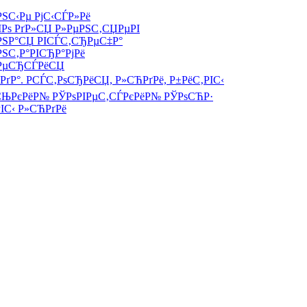
ЅС‹Рµ РјС‹СЃР»Рё
РІРѕ РґР»СЏ Р»РµРЅС‚СЏРµРІ
ЅР°СЏ РІСЃС‚СЂРµС‡Р°
РЅС‚Р°РІСЂР°РјРё
ІРµСЂСЃРёСЏ
ѕРґР°. РСЃС‚РѕСЂРёСЏ, Р»СЋРґРё, Р±РёС‚РІС‹
СЊРєРёР№ РЎРѕРІРµС‚СЃРєРёР№ РЎРѕСЋР·
ІС‹ Р»СЋРґРё