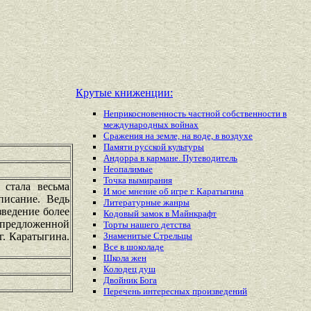
Крутые книженции:
Неприкосновенность частной собственности в
международных войнах
Сражения на земле, на воде, в воздухе
Памяти русской культуры
Андорра в кармане. Путеводитель
Неопалимые
Точка вымирания
 стала весьма
И мое мнение об игре г. Каратыгина
писание. Ведь
Литературные жанры
зведение более
Кодовый замок в Майнкрафт
е предложенной
Торты нашего детства
г. Каратыгина.
Знаменитые Стрельцы
Все в шоколаде
Школа жен
Колодец душ
Двойник Бога
Перечень
интересных
произведений