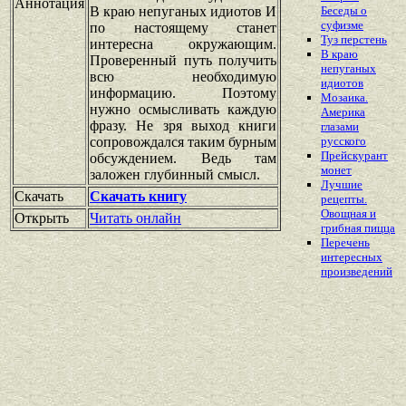
Аннотация
В краю непуганых идиотов И
Беседы о
суфизме
по настоящему станет
Туз перстень
интересна окружающим.
В краю
Проверенный путь получить
непуганых
всю необходимую
идиотов
информацию. Поэтому
Мозаика.
нужно осмысливать каждую
Америка
фразу. Не зря выход книги
глазами
сопровождался таким бурным
русского
Прейскурант
обсуждением. Ведь там
монет
заложен глубинный смысл.
Лучшие
Скачать
Скачать книгу
рецепты.
Овощная и
Открыть
Читать онлайн
грибная пицца
Перечень
интересных
произведений