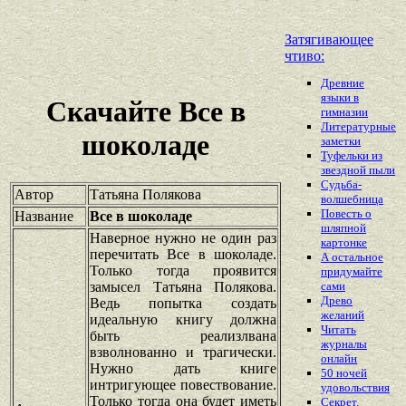
Затягивающее
чтиво:
Древние
языки в
Скачайте Все в
гимназии
Литературные
шоколаде
заметки
Туфельки из
звездной пыли
Судьба-
Автор
Татьяна Полякова
волшебница
Повесть о
Название
Все в шоколаде
шляпной
Наверное нужно не один раз
картонке
перечитать Все в шоколаде.
А остальное
Только тогда проявится
придумайте
замысел Татьяна Полякова.
сами
Древо
Ведь попытка создать
желаний
идеальную книгу должна
Читать
быть реализлвана
журналы
взволнованно и трагически.
онлайн
Нужно дать книге
50 ночей
интригующее повествование.
удовольствия
Только тогда она будет иметь
Секрет.