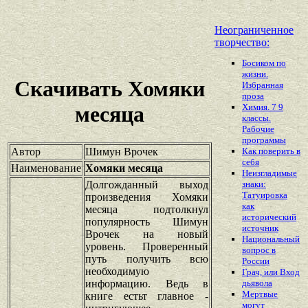
Неограниченное
творчество:
Босиком по
жизни.
Скачивать Хомяки
Избранная
проза
Химия. 7 9
месяца
классы.
Рабочие
программы
Автор
Шимун Врочек
Как поверить в
себя
Наименование
Хомяки месяца
Неизгладимые
Долгожданный выход
знаки:
Татуировка
произведения Хомяки
как
месяца подтолкнул
исторический
популярность Шимун
источник
Врочек на новый
Национальный
уровень. Проверенный
вопрос в
путь получить всю
России
необходимую
Грач, или Вход
информацию. Ведь в
дьявола
Мертвые
книге естьт главное -
могут