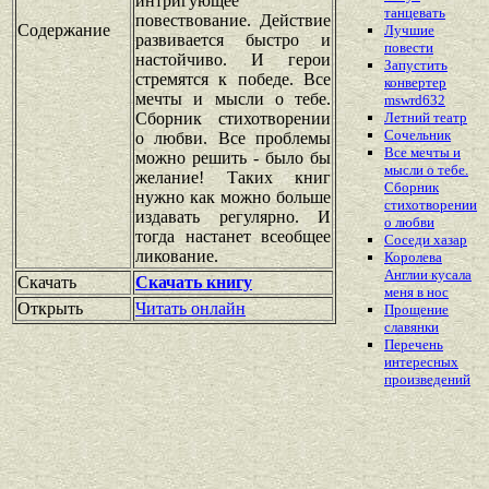
интригующее
танцевать
повествование. Действие
Содержание
Лучшие
развивается быстро и
повести
настойчиво. И герои
Запустить
стремятся к победе. Все
конвертер
мечты и мысли о тебе.
mswrd632
Сборник стихотворении
Летний театр
Сочельник
о любви. Все проблемы
Все мечты и
можно решить - было бы
мысли о тебе.
желание! Таких книг
Сборник
нужно как можно больше
стихотворении
издавать регулярно. И
о любви
тогда настанет всеобщее
Соседи хазар
ликование.
Королева
Англии кусала
Скачать
Скачать книгу
меня в нос
Открыть
Читать онлайн
Прощение
славянки
Перечень
интересных
произведений