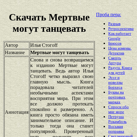
Скачать Мертвые
Проба пера:
Разрыв
могут танцевать
Ретроспектива
Как работает
Google
Брюсов
Автор
Илья Стогоff
Цена измены.
Название
Мертвые могут танцевать
Детектив
Смерть
Снова и снова возвращаемся
Артура
к изданию Мертвые могут
Радуга. Книга
танцевать. Ведь автор Илья
для детей
Стогоff четко выразил свою
Эссе и
главную мысль. Книга
новеллы
порадовала читателей
Борхеса
Буквы на
необычными аспектами
почтовых
восприятия мира. При этом
марках
все должно протекать
Спроси обо
спокойно и размеренно. А
Аннотация
мне море
книга просто обязана иметь
Петруша
занимательное описание. И
Рокамболь
только тогда она станет
Восьмая
популярной. Проверенный
поправка
Светлячковый
путь получить всю