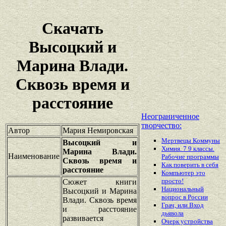
Скачать
Высоцкий и
Марина Влади.
Сквозь время и
расстояние
Неограниченное
творчество:
Автор
Мария Немировская
Мертвецы Коммуны
Высоцкий и
Химия. 7 9 классы.
Марина Влади.
Наименование
Рабочие программы
Сквозь время и
Как поверить в себя
расстояние
Компьютер это
просто!
Сюжет книги
Национальный
Высоцкий и Марина
вопрос в России
Влади. Сквозь время
Грач, или Вход
и расстояние
дьявола
развивается
Очерк устройства