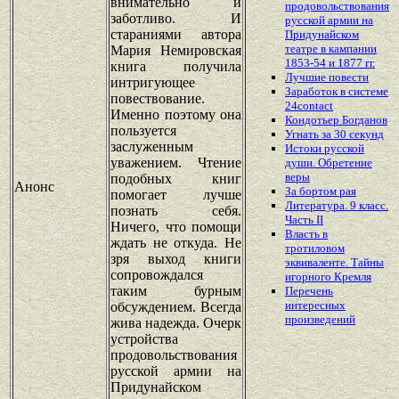
внимательно и
продовольствования
заботливо. И
русской армии на
стараниями автора
Придунайском
театре в кампании
Мария Немировская
1853-54 и 1877 гг.
книга получила
Лучшие повести
интригующее
Заработок в системе
повествование.
24contact
Именно поэтому она
Кондотьер Богданов
пользуется
Угнать за 30 секунд
заслуженным
Истоки русской
уважением. Чтение
души. Обретение
веры
подобных книг
Анонс
За бортом рая
помогает лучше
Литература. 9 класс.
познать себя.
Часть II
Ничего, что помощи
Власть в
ждать не откуда. Не
тротиловом
зря выход книги
эквиваленте. Тайны
сопровождался
игорного Кремля
таким бурным
Перечень
интересных
обсуждением. Всегда
произведений
жива надежда. Очерк
устройства
продовольствования
русской армии на
Придунайском