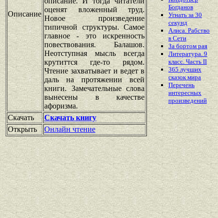
описание. И тогда читатели
Богданов
оценят вложенный труд.
Описание
Угнать за 30
Новое произведение
секунд
типичной структуры. Самое
Алиса. Рабство
главное - это искренность
в Сети
повествования. Балашов.
За бортом рая
Неотступная мысль всегда
Литература. 9
крутиттся где-то рядом.
класс. Часть II
365 лучших
Чтение захватывает и ведет в
сказок мира
даль на протяжении всей
Перечень
книги. Замечательные слова
интересных
вынесены в качестве
произведений
афоризма.
Скачать
Скачать книгу
Открыть
Онлайн чтение