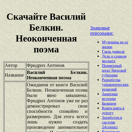
Скачайте Василий
Белкин.
Знакомые
персонажи:
Неоконченная
Мужчины не ее
поэма
жизни
Глаза дьявола
Дело о сонном
моските
Автор
Фридрих Антонов
Примерный
штат Тверской
Василий Белкин.
Название
губернии
Неоконченная поэма
Разработка
Ожидания от книги Василий
управленческих
решений
Белкин. Неоконченная поэма
Занятные
были явно завышены.
истории
Фридрих Антонов уже не раз
Балашов
демонстрировал свои
Книги взять в
способности спокойно и
дорогу
размеренно. Для этого всего
Заработок в
лишь нужно создать
системе
произведение занимательное
24contact
Кондотьер