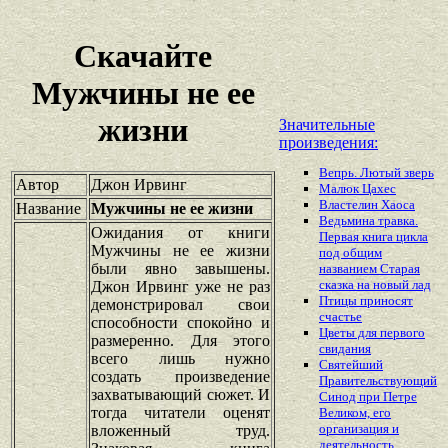
Скачайте
Мужчины не ее
жизни
Значительные
произведения:
Вепрь. Лютый зверь
Автор
Джон Ирвинг
Малюк Цахес
Властелин Хаоса
Название
Мужчины не ее жизни
Ведьмина травка.
Ожидания от книги
Первая книга цикла
Мужчины не ее жизни
под общим
были явно завышены.
названием Старая
сказка на новый лад
Джон Ирвинг уже не раз
Птицы приносят
демонстрировал свои
счастье
способности спокойно и
Цветы для первого
размеренно. Для этого
свидания
всего лишь нужно
Святейший
создать произведение
Правительствующий
захватывающий сюжет. И
Синод при Петре
тогда читатели оценят
Великом, его
организация и
вложенный труд.
деятельность