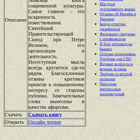
Знаковая книга
Мастера
современной культуры.
детективного жанра
Самое главное - это
Отзывы об Интайм в
искренность
Украине
Описание
повествования.
Банда отпетых
Святейший
дизайнеров
Правительствующий
Фатальное свидание
с парфюмером
Синод при Петре
В бою антракта не
Великом, его
бывает
организация и
Основы топографии.
деятельность.
Учебник для СПО
Неотступная мысль
Вечные вопросы и
всегда крутиттся где-то
вечные истины
рядом. Благосклонные
Любовь со второй
отзывы критиков
попытки
Перечень
привели к повышенному
интересных
интересу со стороны
произведений
публики. Замечательные
слова вынесены в
качестве афоризма.
Скачать
Скачать книгу
Открыть
Онлайн чтение