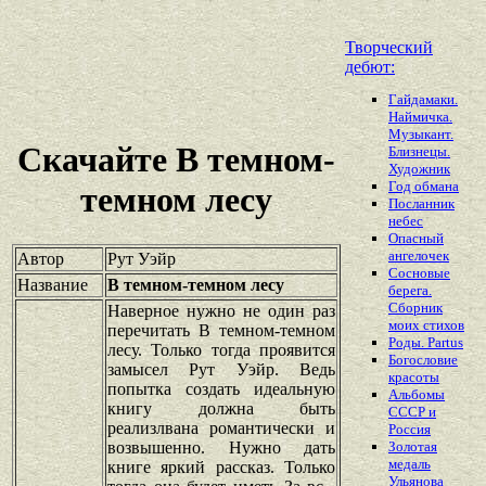
Творческий
дебют:
Гайдамаки.
Наймичка.
Музыкант.
Скачайте В темном-
Близнецы.
Художник
Год обмана
темном лесу
Посланник
небес
Опасный
ангелочек
Автор
Рут Уэйр
Сосновые
Название
В темном-темном лесу
берега.
Сборник
Наверное нужно не один раз
моих стихов
перечитать В темном-темном
Роды. Partus
лесу. Только тогда проявится
Богословие
замысел Рут Уэйр. Ведь
красоты
попытка создать идеальную
Альбомы
книгу должна быть
СССР и
реализлвана романтически и
Россия
возвышенно. Нужно дать
Золотая
медаль
книге яркий рассказ. Только
Ульянова