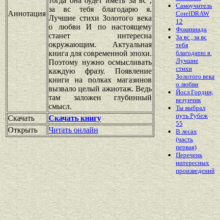
тогда она будет иметь За вс ,
Самоучитель
за вс тебя благодарю я.
Аннотация
CorelDRAW
Лучшие стихи Золотого века
12
о любви И по настоящему
Фокиниада
станет интересна
За вс , за вс
окружающим. Актуальная
тебя
книга для современной эпохи.
благодарю я.
Лучшие
Поэтому нужно осмысливать
стихи
каждую фразу. Появление
Золотого века
книги на полках магазинов
о любви
вызвало целый ажиотаж. Ведь
Йосл Гордин,
там заложен глубинный
везунчик
смысл.
Ты выбрал
путь Рубеж
Скачать
Скачать книгу
55
Открыть
Читать онлайн
В лесах
(часть
первая)
Перечень
интересных
произведений