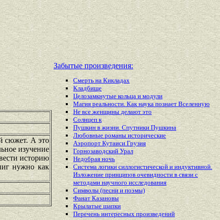
Забытые произведения:
Смерть на Кикладах
Кладбище
Целозамкнутые кольца и модули
Магия реальности. Как наука познает Вселенную
Не все женщины делают это
Солнцеп к
Пушкин в жизни. Спутники Пушкина
Любовные романы исторические
й сюжет. А это
Аэропорт Кутаиси Грузия
льное изучение
Горнозаводский Урал
овести историю
Недобрая ночь
ниг нужно как
Система логики силлогистической и индуктивной.
Изложение принципов очевидности в связи с
методами научного исследования
Символы (песни и поэмы)
Фанат Казановы
Крылатые шапки
Перечень
интересных
произведений