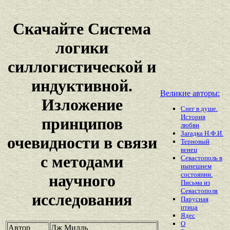
Скачайте Система
логики
силлогистической и
индуктивной.
Великие авторы:
Изложение
Снег в душе.
История
принципов
любви
Загадка Н.Ф.И.
очевидности в связи
Терновый
венец
с методами
Севастополь в
нынешнем
состоянии.
научного
Письма из
Севастополя
исследования
Парусная
птица
Ядес
О
Автор
Дж Милль