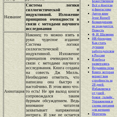
Божественном
Система логики
Всё о фэнтези
и фантастике
силлогистической и
Автор книг
индуктивной. Изложение
Название
Jesse Russell
принципов очевидности в
Командирами
связи с методами научного
не рождаются.
исследования
Повесть
Ф. И. Шаляпин
Наконец то можно взять в
HR-брендинг.
руки чудесное издание
Как стать
Система логики
лучшим
силлогистической и
работодателем
индуктивной. Изложение
в России
принципов очевидности в
И небеса
связи с методами научного
разверзлись
исследования. Книга создана
Ведьмина река
Книга, которая
на совесть Дж Милль.
вернет вам
Необходимо отметить, что
стройность за
написана она быстро и
28 дней.
настойчиво. В этом явно что-
Избавляемся
Аннотация
то есть! Не зря выход книги
от ушей ,
сопровождался таким
боков , галифе .
бурным обсуждением. Ведь
Упражнения и
внимание читателя
схемы питания
для женщин
захватывает напряженная
Перечень
интрига. И уже не остается