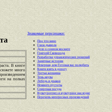
Знакомые персонажи:
та
Про что кино
Глаза дьявола
Дело о сонном моските
Григорй Сковорода
Разработка управленческих решений
Занятные истории
Неверная, или Готовая вас полюбить
раста. В книге
Книги взять в дорогу
 сюжете много
Третья женщина
произведением
Тень акулы
иги на полках
Лебедь и дракон
Немного пустоты
Спиртная посуда
Культурогенез и культурное наследие
Перечень
интересных
произведений