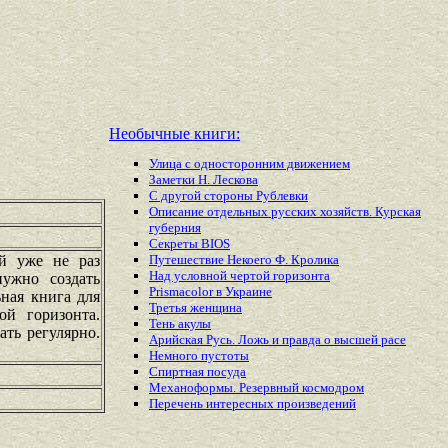
Необычные книги:
Улица с односторонним движением
Заметки Н. Лескова
С другой стороны Рублевки
Описание отдельных русских хозяйств. Курская
губерния
Секреты BIOS
й уже не раз
Путешествие Некоего Ф. Кролика
Над условной чертой горизонта
ужно создать
Prismacolor в Украине
ная книга для
Третья женщина
ой горизонта.
Тень акулы
ать регулярно.
Арийская Русь. Ложь и правда о высшей расе
Немного пустоты
Спиртная посуда
Механоформы. Резервный космодром
Перечень
интересных
произведений