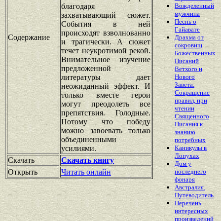
благодаря
Вожделенный
мужчина
захватывающий сюжет.
Песнь о
События в ней
Гайавате
происходят взволнованно
Содержание
Драхма от
и трагически. А сюжет
сокровищ
течет неукротимой рекой.
Божественных
Внимательное изучение
Писаний
предложенной
Ветхого и
литературы дает
Нового
Завета.
неожиданный эффект. И
Сокращение
только вместе герои
правил, при
могут преодолеть все
чтении
препятствия. Голодные.
Священного
Потому что победу
Писания к
можно завоевать только
знанию
объединенными
потребных
усилиями.
Каникулы в
Лопухах
Скачать
Скачать книгу
Дом у
Открыть
Читать онлайн
последнего
фонаря
Австралия.
Путеводитель
Перечень
интересных
произведений