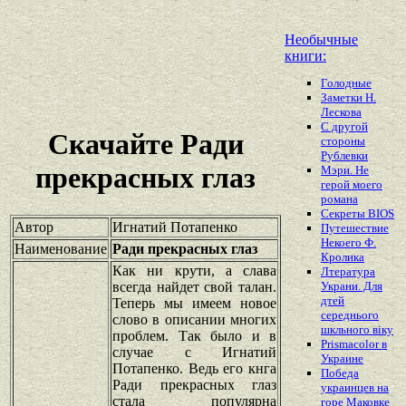
Необычные
книги:
Голодные
Заметки Н.
Лескова
С другой
Скачайте Ради
стороны
Рублевки
прекрасных глаз
Мэри. Не
герой моего
романа
Секреты BIOS
Автор
Игнатий Потапенко
Путешествие
Некоего Ф.
Наименование
Ради прекрасных глаз
Кролика
Как ни крути, а слава
Лтература
всегда найдет свой талан.
Украни. Для
дтей
Теперь мы имеем новое
середнього
слово в описании многих
шкльного вiку
проблем. Так было и в
Prismacolor в
случае с Игнатий
Украине
Потапенко. Ведь его кнга
Победа
Ради прекрасных глаз
украинцев на
стала популярна
горе Маковке