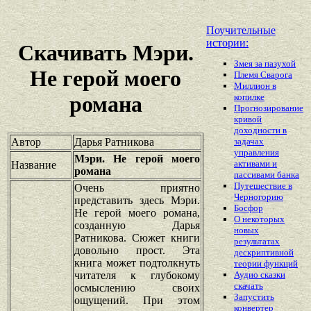
Поучительные
истории:
Скачивать Мэри.
Змея за пазухой
Не герой моего
Племя Сварога
Миллион в
копилке
романа
Прогнозирование
кривой
доходности в
Автор
Дарья Ратникова
задачах
управления
Мэри. Не герой моего
активами и
Название
романа
пассивами банка
Путешествие в
Очень приятно
Черногорию
представить здесь Мэри.
Босфор
Не герой моего романа,
О некоторых
созданную Дарья
новых
Ратникова. Сюжет книги
результатах
довольно прост. Эта
дескриптивной
книга может подтолкнуть
теории функций
читателя к глубокому
Аудио сказки
скачать
осмыслению своих
Запустить
ощущений. При этом
конвертер