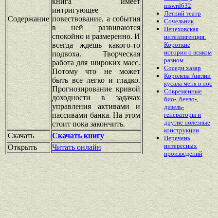
книга имеет
mswrd632
интригующее
Летний театр
Содержание
повествование, а события
Сочельник
в ней развиваются
Нечеховская
спокойно и размеренно. И
интеллигенция.
всегда ждешь какого-то
Короткие
истории о всяком
подвоха. Творческая
разном
работа для широких масс.
Соседи хазар
Потому что не может
Королева Англии
быть все легко и гладко.
кусала меня в нос
Прогнозирование кривой
Современные
доходности в задачах
био-, бензо-,
управления активами и
дизель-
пассивами банка. На этом
генераторы и
другие полезные
стоит пока закончить.
конструкции
Скачать
Скачать книгу
Перечень
интересных
Открыть
Читать онлайн
произведений