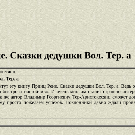
. Сказки дедушки Вол. Тер. а
окесянц
. Тер. а
тут эту книгу Принц Рене. Сказки дедушки Вол. Тер. а. Ведь 
ем быстро и настойчиво. И очень многим станет страшно интер
ак же автор Владимир Георгиевич Тер-Аристокесянц сможет до
ому просто пожелаем успехов. Поклонники давно ждали произ