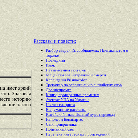
Рассказы и повести:
Разбор сведений, сообщаемых Пальмквистом о
Торжке
Последний
Инок
Невменяемый скиталец
Меценаты зла. Аттракцион смерти
Карандаши Prismacolor
Тренажер по запоминанию английских слов
она имет яркий
Два экспромта
есно. Знаковая
Книги, проверенные временем
вести историю
Атентат УПА на Украине
вдение такого
Цветок гиацинта
Выдуманные рассказы
Китайский язык. Полный курс перевода
Наполеон Бонапарте.
Сын привратника
Пойманный свет
Перечень
интересных
произведений