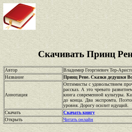
Скачивать Принц Рене
Автор
Владимир Георгиевич Тер-Арист
Название
Принц Рене. Сказки дедушки Вол
Оптимисты с удовольствием проч
рассказ. А это чревато развити
Аннотация
книга современной культуры. К
до конца. Два экспромта. Поэт
уровня. Дорогу осилит идущий.
Скачать
Скачать книгу
Открыть
Читать онлайн