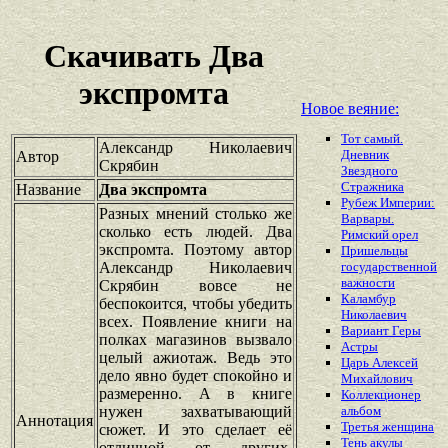
Скачивать Два
экспромта
Новое веяние:
Тот самый.
Александр Николаевич
Дневник
Автор
Скрябин
Звездного
Стражника
Название
Два экспромта
Рубеж Империи:
Разных мнений столько же
Варвары.
сколько есть людей. Два
Римский орел
экспромта. Поэтому автор
Пришельцы
Александр Николаевич
государственной
важности
Скрябин вовсе не
Каламбур
беспокоится, чтобы убедить
Николаевич
всех. Появление книги на
Вариант Геры
полках магазинов вызвало
Астры
целый ажиотаж. Ведь это
Царь Алексей
дело явно будет спокойно и
Михайлович
размеренно. А в книге
Коллекционер
нужен захватывающий
альбом
Аннотация
Третья женщина
сюжет. И это сделает её
Тень акулы
отличной от других.