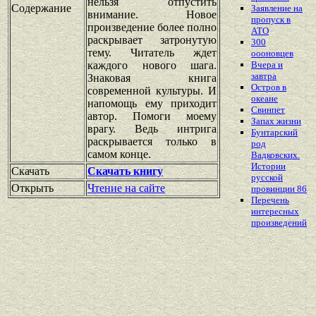
нельзя отпустить
Содержание
Заявление на
внимание. Новое
пропуск в
произведение более полно
АТО
раскрывает затронутую
300
тему. Читатель ждет
оооновцев
каждого нового шага.
Вчера и
завтра
Знаковая книга
Остров в
современной культуры. И
океане
напомощь ему приходит
Свинпет
автор. Помоги моему
Запах жизни
врагу. Ведь интрига
Бунтарский
раскрывается только в
род
самом конце.
Вадковских.
Истории
Скачать
Скачать книгу
русской
Открыть
Чтение на сайте
провинции 86
Перечень
интересных
произведений