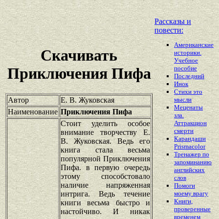
Рассказы и
повести:
Американские
Скачивать
историки.
Учебное
пособие
Приключения Пифа
Последний
Инок
Стихи это
Автор
Е. В. Жуковская
мысли
Меценаты
Наименование
Приключения Пифа
зла.
Стоит уделить особое
Аттракцион
смерти
внимание творчеству Е.
Карандаши
В. Жуковская. Ведь его
Prismacolor
книга стала весьма
Тренажер по
популярной Приключения
запоминанию
Пифа. в первую очередь
английских
этому способстовало
слов
наличие напряженная
Помоги
интрига. Ведь течение
моему врагу
Книги,
книги весьма быстро и
проверенные
настойчиво. И никак
временем