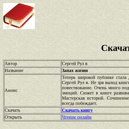
Скача
Автор
Сергей Рул в
Название
Запах жизни
Теперь широкой публике стала 
Сергей Рул в. Не зря выход кни
повествование. Очень много под
Анонс
эмоций. Сюжет в книге развива
Мастерская историй. Сочинени
всегда побеждает.
Скачать
Скачать книгу
Открыть
Чтение онлайн