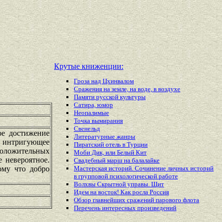
Крутые книженции:
Гроза над Цхинвалом
Сражения на земле, на воде, в воздухе
Памяти русской культуры
Сатира, юмор
Неопалимые
Точка вымирания
Свенельд
ое достижение
Литературные жанры
т интригующее
Пиратский отель в Турции
положительных
Моби Дик, или Белый Кит
 невероятное.
Свадебный марш на балалайке
ому что добро
Мастерская историй. Сочинение личных историй
в групповой психологической работе
Волхвы Скрытной управы. Щит
Идем на восток! Как росла Россия
Обзор главнейших сражений парового флота
Перечень
интересных
произведений