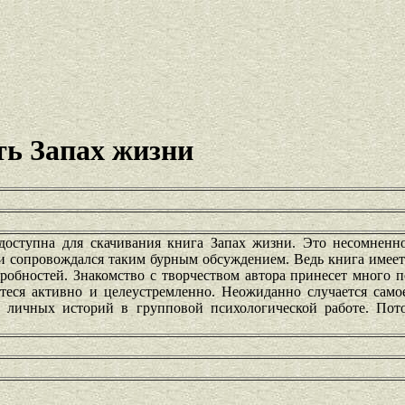
ть Запах жизни
доступна для скачивания книга Запах жизни. Это несомненн
ги сопровождался таким бурным обсуждением. Ведь книга имее
робностей. Знакомство с творчеством автора принесет много 
теся активно и целеустремленно. Неожиданно случается самое
е личных историй в групповой психологической работе. Пот