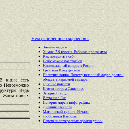
Неограниченное творчество:
Зимние чудеса
Химия. 7 9 классы. Рабочие программы
Как поверить в себя
Невозможно расстаться
Национальный вопрос в России
Грач, или Вход дьявола
Политика воина. Почему истинный лидер должен
обладать харизмой варвара
 В книге есть
Лучшие повести
го Невозможно
Ключи к играм Gameboss
руктуры. Ведь
Зв здный герцог
у. Ждем новых
Встречи с Лиз
История мира в инфографике
Дневник свекрови
Магический турнир. Начало
Любовники Камиллы
Перечень
интересных
произведений