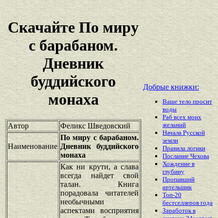
Скачайте По миру
с барабаном.
Дневник
буддийского
Добрые книжки:
монаха
Ваше тело просит
воды
Раб всех моих
желаний
Автор
Феликс Шведовский
Начала Русской
По миру с барабаном.
земли
Наименование
Дневник буддийского
Правила логики
монаха
Послание Чехова
Хождение в
Как ни крути, а слава
глубину
всегда найдет свой
Пропавший
талан. Книга
артельщик
порадовала читателей
Топ-20
необычными
бестселлеров года
аспектами восприятия
Заработок в