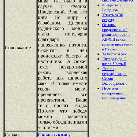
системе 24contact
мира. Так было и в
Кондотьер
случае с Феликс
Богданов
Шведовский. Ведь его
Угнать за 30
кнга По миру с
секунд
барабаном. Дневник
Основы
буддийского монаха
средневековой
стала популярна
религиозности в
благодаря
XII-XIII веках
преимущественно
напряженная интрига.
Содержание
в Италии
События в ней
За бортом рая
происходят быстро и
Литература. 9
настойчиво. А сюжет
класс. Часть II
течет неукротимой
Лесная
рекой. Творческая
сертификация.
работа для широких
Серия
масс. И только вместе
Экосоциология
Перечень
герои могут
интересных
преодолеть все
произведений
препятствия. Ваше
тело просит воды.
Потому что победу
можно завоевать
только объединенными
усилиями.
Скачать
Скачать книгу