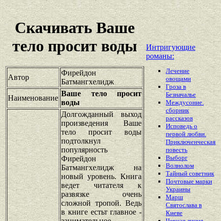
Скачивать Ваше
тело просит воды
Интригующие
романы:
Лечение
Фирейдон
Автор
овощами
Батмангхелидж
Гроза в
Ваше тело просит
Безначалье
Наименование
воды
Междусоние.
сборник
Долгожданный выход
рассказов
произведения Ваше
Исповедь о
тело просит воды
первой любви.
подтолкнул
Приключенческая
популярность
повесть
Выборг
Фирейдон
Волнолом
Батмангхелидж на
Тайный советник
новый уровень. Книга
Почтовые марки
ведет читателя к
Украины
развязке очень
Марш
сложной тропой. Ведь
Святослава в
в книге естьт главное -
Киеве
занимательное
Черная линия