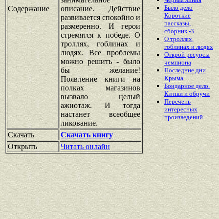
Было дело
Содержание
описание. Действие
Короткие
развивается спокойно и
рассказы,
размеренно. И герои
сборник -3
стремятся к победе. О
О троллях,
троллях, гоблинах и
гоблинах и людях
людях. Все проблемы
Открой ресурсы
можно решить - было
чемпиона
бы желание!
Последние дни
Крыма
Появление книги на
Бондарное дело.
полках магазинов
Кл пки и обручи
вызвало целый
Перечень
ажиотаж. И тогда
интересных
настанет всеобщее
произведений
ликование.
Скачать
Скачать книгу
Открыть
Читать онлайн