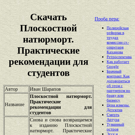
Скачать
Проба пера:
Плоскостной
Полицейская
реформа в
натюрморт.
трудах
комиссии ст.-
секретаря
Практические
Каханова
Ретроспектива
рекомендации для
Как работает
Google
студентов
Брачный
контракт. Как
договориться
об этом с
Автор
Иван Шарапов
партнером по
браку или
Плоскостной натюрморт.
бизнесу
Практические
Название
Цена измены.
рекомендации для
Детектив
студентов
Смерть
Снова и снова возвращаемся
Артура
Туманный
к изданию Плоскостной
остров
натюрморт. Практические
Эссе и