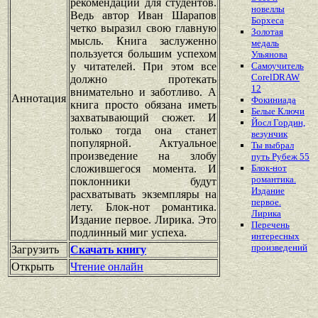
рекомендации для студентов.
новеллы
Ведь автор Иван Шарапов
Борхеса
четко выразил свою главную
Золотая
мысль. Книга заслуженно
медаль
пользуется большим успехом
Ульянова
у читателей. При этом все
Самоучитель
CorelDRAW
должно протекать
12
внимательно и заботливо. А
Аннотация
Фокиниада
книга просто обязана иметь
Белые Ключи
захватывающий сюжет. И
Йосл Гордин,
только тогда она станет
везунчик
популярной. Актуальное
Ты выбрал
произведение на злобу
путь Рубеж 55
сложившегося момента. И
Блок-нот
романтика.
поклонники будут
Издание
расхватывать экземпляры на
первое.
лету. Блок-нот романтика.
Лирика
Издание первое. Лирика. Это
Перечень
подлинный миг успеха.
интересных
произведений
Загрузить
Скачать книгу
Открыть
Чтение онлайн