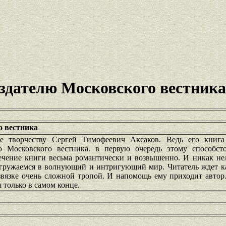
здателю Московского вестника
о вестника
е творчеству Сергей Тимофеевич Аксаков. Ведь его книга
 Московского вестника. в первую очередь этому способст
ечение книги весьма романтически и возвышенно. И никак нел
гружаемся в волнующий и интригующий мир. Читатель ждет к
звязке очень сложной тропой. И напомощь ему приходит автор.
я только в самом конце.