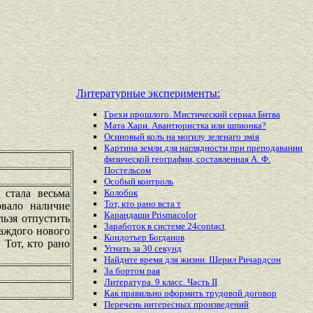
Литературные эксперименты:
Грехи прошлого. Мистический сериал Битва
Мата Хари. Авантюристка или шпионка?
Осиновый колъ на могилу зеленаго змiя
Картина земли для наглядности при преподавании
физической географии, составленная А. Ф.
Постельсом
Особый контроль
 стала весьма
Колобок
Тот, кто рано вста т
овало наличие
Карандаши Prismacolor
ьзя отпустить
Заработок в системе 24contact
аждого нового
Кондотьер Богданов
 Тот, кто рано
Угнать за 30 секунд
Найдите время для жизни. Шерил Ричардсон
За бортом рая
Литература. 9 класс. Часть II
Как правильно оформить трудовой договор
Перечень
интересных
произведений