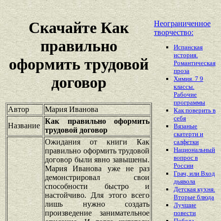
Скачайте Как
Неограниченное
творчество:
правильно
Испанская
история.
оформить трудовой
Романтическая
проза
договор
Химия. 7 9
классы.
Рабочие
программы
Автор
Мария Иванова
Как поверить в
себя
Как правильно оформить
Название
Вязаные
трудовой договор
скатерти и
Ожидания от книги Как
салфетки
Национальный
правильно оформить трудовой
вопрос в
договор были явно завышены.
России
Мария Иванова уже не раз
Грач, или Вход
демонстрировал свои
дьявола
способности быстро и
Детская кухня.
настойчиво. Для этого всего
Вторые блюда
лишь нужно создать
Лучшие
произведение занимательное
повести
Победа