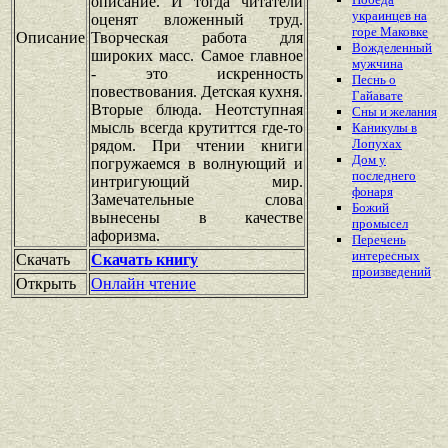
описание. И тогда читатели
украинцев на
оценят вложенный труд.
горе Маковке
Описание
Творческая работа для
Вожделенный
широких масс. Самое главное
мужчина
- это искренность
Песнь о
повествования. Детская кухня.
Гайавате
Вторые блюда. Неотступная
Сны и желания
мысль всегда крутиттся где-то
Каникулы в
Лопухах
рядом. При чтении книги
Дом у
погружаемся в волнующий и
последнего
интригующий мир.
фонаря
Замечательные слова
Божий
вынесены в качестве
промысел
афоризма.
Перечень
интересных
Скачать
Скачать книгу
произведений
Открыть
Онлайн чтение