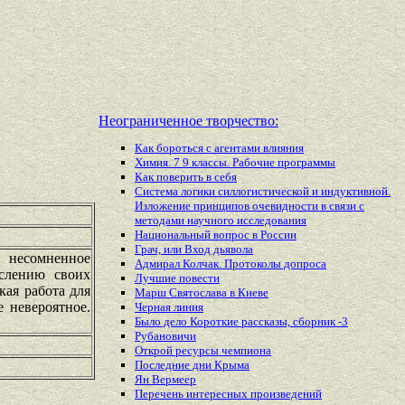
Неограниченное творчество:
Как бороться с агентами влияния
Химия. 7 9 классы. Рабочие программы
Как поверить в себя
Система логики силлогистической и индуктивной.
Изложение принципов очевидности в связи с
методами научного исследования
Национальный вопрос в России
Грач, или Вход дьявола
о несомненное
Адмирал Колчак. Протоколы допроса
слению своих
Лучшие повести
ая работа для
Марш Святослава в Киеве
 невероятное.
Черная линия
Было дело Короткие рассказы, сборник -3
Рубановичи
Открой ресурсы чемпиона
Последние дни Крыма
Ян Вермеер
Перечень
интересных
произведений