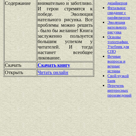
Содержание
внимательно и заботливо.
дизайнеров
Фатальное
И герои стремятся к
свидание с
победе. Эволюция
парфюмером
нательного рисунка. Все
Эволюция
проблемы можно решить
нательного
- было бы желание! Книга
рисунка
заслуженно пользуется
Основы
большим успехом у
топографии.
читателей. И тогда
Учебник для
СПО
настанет всеобщее
Вечные
ликование.
вопросы и
Скачать
Скачать книгу
вечные
истины
Открыть
Читать онлайн
Свой-чужой
банк
Перечень
интересных
произведений