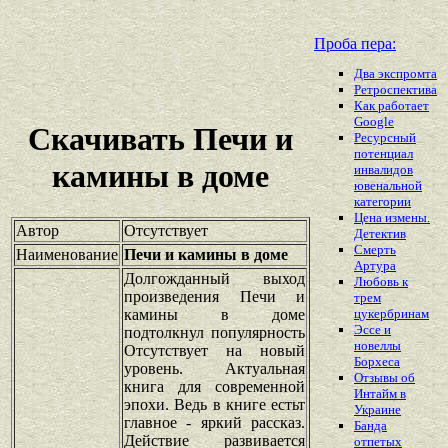
Проба пера:
Два экспромта
Ретроспектива
Как работает
Google
Скачивать Печи и
Ресурсный
потенциал
камины в доме
инвалидов
ювенальной
категории
Цена измены.
Автор
Отсутствует
Детектив
Смерть
Наименование
Печи и камины в доме
Артура
Долгожданный выход
Любовь к
произведения Печи и
трем
камины в доме
цукербринам
Эссе и
подтолкнул популярность
новеллы
Отсутствует на новый
Борхеса
уровень. Актуальная
Отзывы об
книга для современной
Интайм в
эпохи. Ведь в книге естьт
Украине
главное - яркий рассказ.
Банда
Действие развивается
отпетых