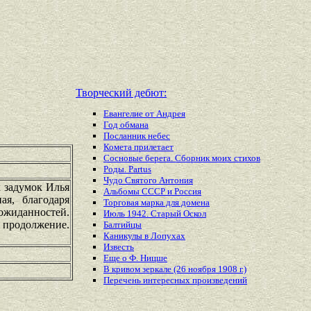
Творческий дебют:
Евангелие от Андрея
Год обмана
Посланник небес
Комета прилетает
Сосновые берега. Сборник моих стихов
Роды. Partus
Чудо Святого Антония
х задумок Илья
Альбомы СССР и Россия
ая, благодаря
Торговая марка для домена
ожиданностей.
Июль 1942. Старый Оскол
 продолжение.
Балтийцы
Каникулы в Лопухах
Известь
Еще о Ф. Ницше
В кривом зеркале (26 ноября 1908 г.)
Перечень
интересных
произведений