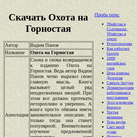
Скачать Охота на
Проба пера:
Убийства в
Горностая
Солтмарше.
Убийство в
опере
Ретроспектива
Автор
Вадим Панов
Как работает
Название
Охота на Горностая
Google
2000
Снова и снова возвращаемся
английских
к изданию Охота на
слов
Горностая. Ведь автор Вадим
Цена измены.
Панов четко выразил свою
Детектив
главную мысль. Книга
Смерть Артура
вызывает целый ряд
Ленинградским
неоднозначных эмоций. При
работницам и
крестьянкам
этом все должно протекать
Эссе и новеллы
неторопливо и уверенно. А
Борхеса
книга просто обязана иметь
Третья
Аннотация
занимательное описание. И
женщина
только тогда она станет
Тень акулы
популярной. Внимательное
Свет моей
изучение предложенной
души
литературы дает
Немного