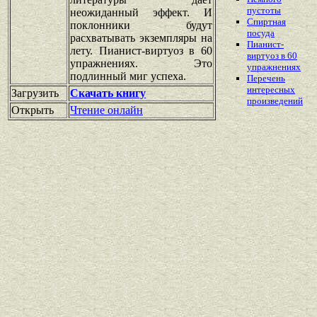
пустоты
неожиданный эффект. И
Спиртная
поклонники будут
посуда
расхватывать экземпляры на
Пианист-
лету. Пианист-виртуоз в 60
виртуоз в 60
упражнениях. Это
упражнениях
подлинный миг успеха.
Перечень
интересных
Загрузить
Скачать книгу
произведений
Открыть
Чтение онлайн