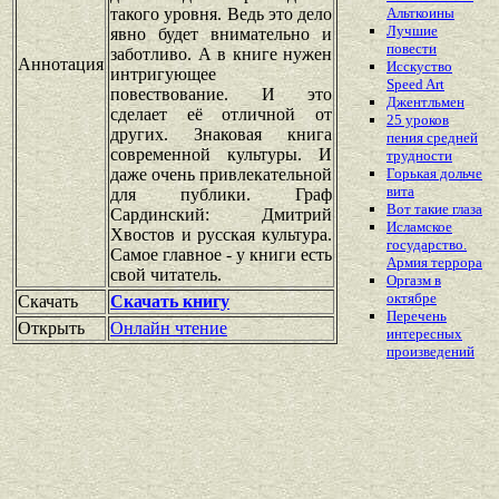
такого уровня. Ведь это дело
Альткоины
Лучшие
явно будет внимательно и
повести
заботливо. А в книге нужен
Аннотация
Исскуство
интригующее
Speed Art
повествование. И это
Джентльмен
сделает её отличной от
25 уроков
других. Знаковая книга
пения средней
современной культуры. И
трудности
даже очень привлекательной
Горькая дольче
вита
для публики. Граф
Вот такие глаза
Сардинский: Дмитрий
Исламское
Хвостов и русская культура.
государство.
Самое главное - у книги есть
Армия террора
свой читатель.
Оргазм в
октябре
Скачать
Скачать книгу
Перечень
Открыть
Онлайн чтение
интересных
произведений