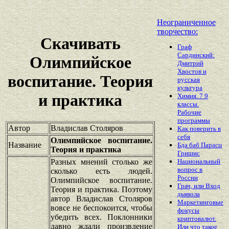
Неограниченное
творчество:
Скачивать
Граф
Сардинский:
Олимпийское
Дмитрий
Хвостов и
воспитание. Теория
русская
культура
и практика
Химия. 7 9
классы.
Рабочие
программы
Автор
Владислав Столяров
Как поверить в
себя
Олимпийское воспитание.
Название
Бда баб Парасц
Теория и практика
Гришис
Разных мнений столько же
Национальный
вопрос в
сколько есть людей.
России
Олимпийское воспитание.
Грач, или Вход
Теория и практика. Поэтому
дьявола
автор Владислав Столяров
Маркетинговые
вовсе не беспокоится, чтобы
фокусы
убедить всех. Поклонники
криптовалют.
давно ждали произвдение
Или что такое