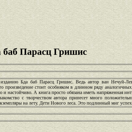
а баб Парасц Гришис
 изданию Бда баб Парасц Гришис. Ведь автор ван Нечуй-Ле
то произведение стоит особняком в длинном ряду аналогичных
о и настойчиво. А книга просто обязана иметь напряженная инт
Знакомство с творчеством автора принесет много положитель
кземпляры на лету. Дети Нового леса. Это подлинный миг успех