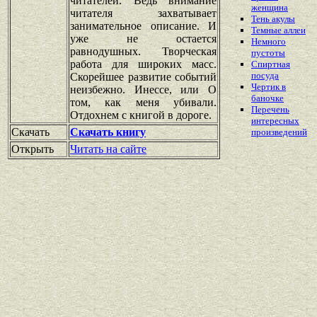
читателей. Ведь внимание
женщина
читателя захватывает
Тень акулы
занимательное описание. И
Темные аллеи
уже не остается
Немного
равнодушных. Творческая
пустоты
работа для широких масс.
Спиртная
посуда
Скорейшее развитие событий
Чертик в
неизбежно. Инессе, или О
баночке
том, как меня убивали.
Перечень
Отдохнем с книгой в дороге.
интересных
Скачать
Скачать книгу
произведений
Открыть
Читать на сайте