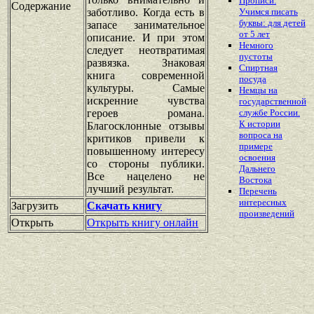
Прописи.
Содержание
заботливо. Когда есть в
Учимся писать
буквы: для детей
запасе занимательное
от 5 лет
описание. И при этом
Немного
следует неотвратимая
пустоты
развязка. Знаковая
Спиртная
книга современной
посуда
культуры. Самые
Немцы на
искренние чувства
государственной
героев романа.
службе России.
К истории
Благосклонные отзывы
вопроса на
критиков привели к
примере
повышенному интересу
освоения
со стороны публики.
Дальнего
Все нацелено не
Востока
лучший результат.
Перечень
интересных
Загрузить
Скачать книгу
произведений
Открыть
Открыть книгу онлайн