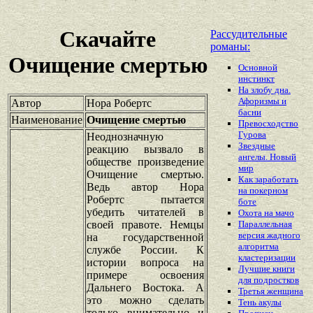
Скачайте
Рассудительные
романы:
Очищение смертью
Основной
инстинкт
На злобу дна.
Афоризмы и
Автор
Нора Робертс
басни
Наименование
Очищение смертью
Превосходство
Гурова
Неоднозначную
Звездные
реакцию вызвало в
ангелы. Новый
обществе произведение
мир
Очищение смертью.
Как заработать
Ведь автор Нора
на покерном
Робертс пытается
боте
убедить читателей в
Охота на мачо
своей правоте. Немцы
Параллельная
версия жадного
на государственной
алгоритма
службе России. К
кластеризации
истории вопроса на
Лучшие книги
примере освоения
для подростков
Дальнего Востока. А
Третья женщина
это можно сделать
Тень акулы
только внимательно и