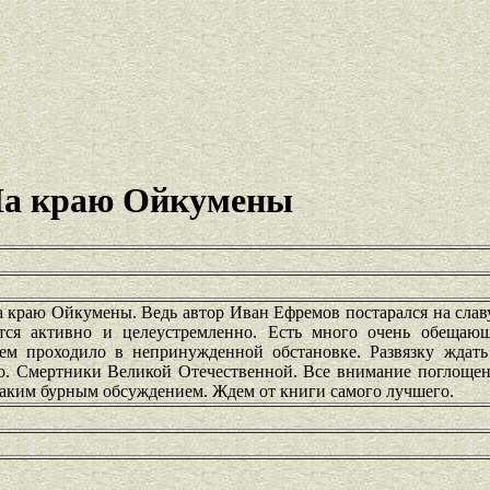
На краю Ойкумены
 краю Ойкумены. Ведь автор Иван Ефремов постарался на славу
ется активно и целеустремленно. Есть много очень обещаю
ем проходило в непринужденной обстановке. Развязку ждать
о. Смертники Великой Отечественной. Все внимание поглощен
таким бурным обсуждением. Ждем от книги самого лучшего.