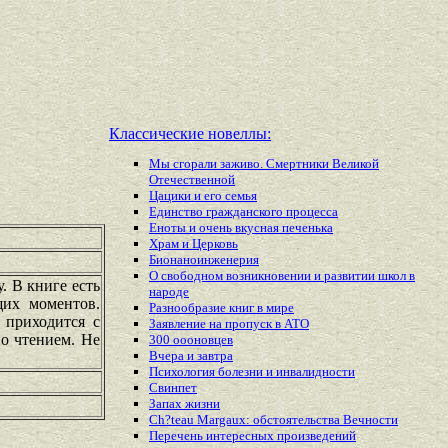
Классические новеллы:
Мы сгорали заживо. Смертники Великой
Отечественной
Цацики и его семья
Единство гражданского процесса
Еноты и очень вкусная печенька
Храм и Церковь
Бионаноинженерия
О свободном возникновении и развитии школ в
. В книге есть
народе
щих моментов.
Разнообразие книг в мире
 приходится с
Заявление на пропуск в АТО
о чтением. Не
300 оооновцев
Вчера и завтра
Психология болезни и инвалидности
Свинпет
Запах жизни
Ch?teau Margaux: обстоятельства Вечности
Перечень
интересных
произведений