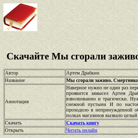
Скачайте Мы сгорали зажив
Автор
Артем Драбкин
Название
Мы сгорали заживо. Смертники
Наверное нужно не один раз пер
проявится замысел Артем Дра
взволнованно и трагически. Ну
Аннотация
снежной пустыни И по настоя
проходило в непринужденной о
полках магазинов вызвало целый
Скачать
Скачать книгу
Открыть
Читать онлайн