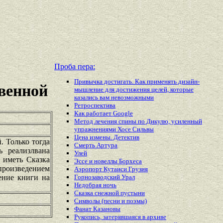
Проба пера:
Привычка достигать. Как применять дизайн-
венной
мышление для достижения целей, которые
казались вам невозможными
Ретроспектива
Как работает Google
Метод лечения спины по Дикулю, усиленный
упражнениями Хосе Сильвы
Цена измены. Детектив
. Только тогда
Смерть Артура
 реализлвана
Улей
 иметь Сказка
Эссе и новеллы Борхеса
роизведением
Аэропорт Кутаиси Грузия
ение книги на
Горнозаводский Урал
Недобрая ночь
Сказка снежной пустыни
Символы (песни и поэмы)
Фанат Казановы
Рукопись, затерявшаяся в архиве