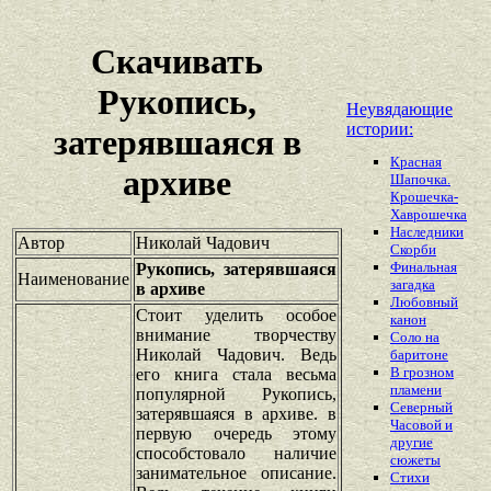
Скачивать
Рукопись,
Неувядающие
истории:
затерявшаяся в
Красная
архиве
Шапочка.
Крошечка-
Хаврошечка
Наследники
Автор
Николай Чадович
Скорби
Финальная
Рукопись, затерявшаяся
Наименование
загадка
в архиве
Любовный
Стоит уделить особое
канон
внимание творчеству
Соло на
Николай Чадович. Ведь
баритоне
В грозном
его книга стала весьма
пламени
популярной Рукопись,
Северный
затерявшаяся в архиве. в
Часовой и
первую очередь этому
другие
способстовало наличие
сюжеты
занимательное описание.
Стихи