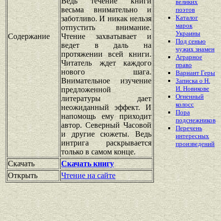
Ведь течение книги
великих
весьма внимательно и
поэтов
Каталог
заботливо. И никак нельзя
марок
отпустить внимание.
Украины
Содержание
Чтение захватывает и
Под сенью
ведет в даль на
чужих знамен
протяжении всей книги.
Аграрное
Читатель ждет каждого
право
нового шага.
Вариант Геры
Внимательное изучение
Записка о Н.
И. Новикове
предложенной
Огненный
литературы дает
колосс
неожиданный эффект. И
Пора
напомощь ему приходит
подснежников
автор. Северный Часовой
Перечень
и другие сюжеты. Ведь
интересных
интрига раскрывается
произведений
только в самом конце.
Скачать
Скачать книгу
Открыть
Чтение на сайте