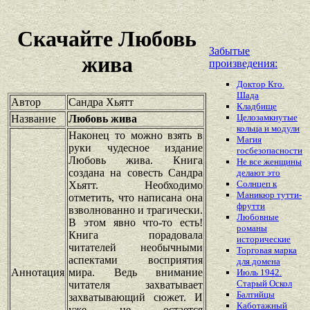
Скачайте Любовь
Забытые
жива
произведения:
Доктор Кто.
Шада
Автор
Сандра Хьятт
Кладбище
Целозамкнутые
Название
Любовь жива
кольца и модули
Наконец то можно взять в
Магия
руки чудесное издание
госбезопасности
Любовь жива. Книга
Не все женщины
создана на совесть Сандра
делают это
Солнцеп к
Хьятт. Необходимо
Маникюр тутти-
отметить, что написана она
фрутти
взволнованно и трагически.
Любовные
В этом явно что-то есть!
романы
Книга порадовала
исторические
читателей необычными
Торговая марка
аспектами восприятия
для домена
Аннотация
мира. Ведь внимание
Июль 1942.
Старый Оскол
читателя захватывает
Балтийцы
захватывающий сюжет. И
Каботажный
уже не остается